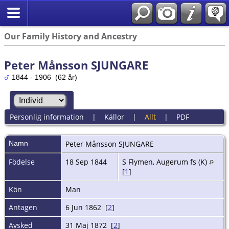
Our Family History and Ancestry
Peter Månsson SJUNGARE
1844 - 1906 (62 år)
Personlig information
|
Källor
|
Allt
|
PDF
Namn
Peter
Månsson SJUNGARE
Födelse
18 Sep 1844
S Flymen, Augerum fs (K)
[
1
]
Kön
Man
Antagen
6 Jun 1862 [
2
]
Avsked
31 Maj 1872 [
2
]