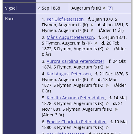
Vigsel
4 Sep 1868
Augerum fs (K)
[
7
]
Barn
1.
Per Olof Petersson
,
f.
3 Jan 1870, S
Flymen, Augerum fs (K)
d.
4 Jan 1881, S
Flymen, Augerum fs (K)
(Ålder 11 år)
2.
Måns August Petersson
,
f.
24 Jun 1871,
S Flymen, Augerum fs (K)
d.
26 Feb
1872, S Flymen, Augerum fs (K)
(Ålder
0 år)
3.
Aurora Karolina Petersdotter
,
f.
24 Okt
1874, S Flymen, Augerum fs (K)
4.
Karl August Petersson
,
f.
21 Dec 1876, S
Flymen, Augerum fs (K)
d.
18 Mar
1877, S Flymen, Augerum fs (K)
(Ålder
0 år)
5.
Kerstin Amanda Petersdotter
,
f.
14 Maj
1878, S Flymen, Augerum fs (K)
d.
21
Nov 1881, S Flymen, Augerum fs (K)
(Ålder 3 år)
6.
Emelie Charlotta Petersdotter
,
f.
10 Maj
1880, S Flymen, Augerum fs (K)