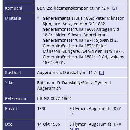
Kompani
BBN 2:a båtsmanskompaniet, nr 72
[
2
]
Militaria
Generalmantalsrulla 1859: Peter Månsson
Sjungare. Antagen den 6/6 1862.
Generalmönsterrulla 1866: Antagen vid
18 års ålder. Sjövan. Approberad.
Generalmönsterrulla 1871: Sjövan kl 2.
Generalmönsterrulla 1876: Peter
Månsson Sjungare. Avförd den 31/5 1872.
Generalmönsterrulla 1881: 10-årig vakans
1872-09-01.
Rusthåll
Augerum sn, Danskefly nr 11
[
2
]
Yrke
Båtsman för Danskefly\Södra Flymen i
Augerum sn
Referensnr
BB-N2-0072-1862
Bosatt
1890
S Flymen, Augerum fs (K)
[
3
]
Död
14 Okt 1906
S Flymen, Augerum fs (K)
[
4
,
5
]