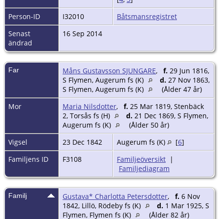
Person-ID
I32010
Båtsmansregistret
Senast
16 Sep 2014
ändrad
Far
Måns Gustavsson SJUNGARE
,
f.
29 Jun 1816,
S Flymen, Augerum fs (K)
d.
27 Nov 1863,
S Flymen, Augerum fs (K)
(Ålder 47 år)
Mor
Maria Nilsdotter
,
f.
25 Mar 1819, Stenbäck
2, Torsås fs (H)
d.
21 Dec 1869, S Flymen,
Augerum fs (K)
(Ålder 50 år)
Vigsel
23 Dec 1842
Augerum fs (K)
[
6
]
Familjens ID
F3108
Familjeöversikt
|
Familjediagram
Familj
Gustava* Charlotta Petersdotter
,
f.
6 Nov
1842, Lillö, Rödeby fs (K)
d.
1 Mar 1925, S
Flymen, Flymen fs (K)
(Ålder 82 år)