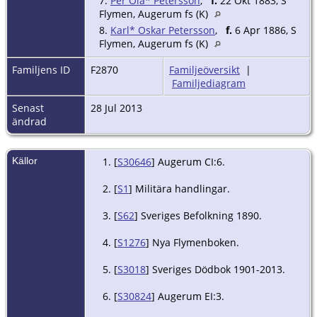
7.
Per Ola* Petersson
,
f.
22 Okt 1883, S
Flymen, Augerum fs (K)
8.
Karl* Oskar Petersson
,
f.
6 Apr 1886, S
Flymen, Augerum fs (K)
Familjens ID
F2870
Familjeöversikt
|
Familjediagram
Senast
28 Jul 2013
ändrad
Källor
[
S30646
] Augerum CI:6.
[
S1
] Militära handlingar.
[
S62
] Sveriges Befolkning 1890.
[
S1276
] Nya Flymenboken.
[
S3018
] Sveriges Dödbok 1901-2013.
[
S30824
] Augerum EI:3.