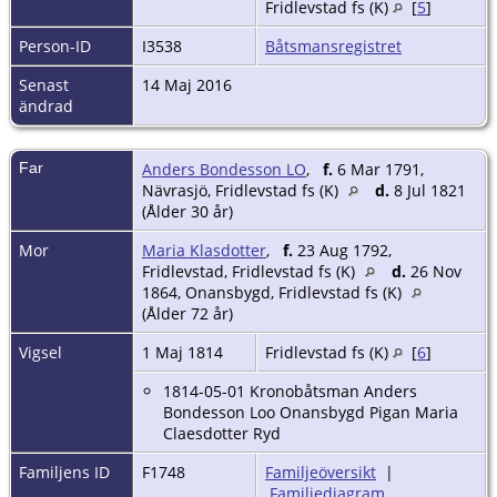
Fridlevstad fs (K)
[
5
]
Person-ID
I3538
Båtsmansregistret
Senast
14 Maj 2016
ändrad
Far
Anders Bondesson LO
,
f.
6 Mar 1791,
Nävrasjö, Fridlevstad fs (K)
d.
8 Jul 1821
(Ålder 30 år)
Mor
Maria Klasdotter
,
f.
23 Aug 1792,
Fridlevstad, Fridlevstad fs (K)
d.
26 Nov
1864, Onansbygd, Fridlevstad fs (K)
(Ålder 72 år)
Vigsel
1 Maj 1814
Fridlevstad fs (K)
[
6
]
1814-05-01 Kronobåtsman Anders
Bondesson Loo Onansbygd Pigan Maria
Claesdotter Ryd
Familjens ID
F1748
Familjeöversikt
|
Familjediagram