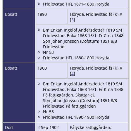
Fridlevstad HFL 1871-1880 Höryda
Bosatt
1890
Höryda, Fridlevstad fs (K)
[
3
]
Bm Enkan Ingelöf Andersdotter 1819 5/4
Fridlevstad. Enka 1868 16/1. Fr C-na 1848
Son Johan Jönsson (Döfstum) 1851 8/8
Fridlevstad
Nr 53
Fridlevstad HFL 1880-1890 Höryda
Bosatt
1900
Höryda, Fridlevstad fs (K)
[
4
]
Bm Enkan Ingelöf Andersdotter 1819 5/4
Fridlevstad. Enka 1868 16/1. Fr K-na 1848
På fattiggården. Skattar ej.
Son Johan Jönsson (Döfstum) 1851 8/8
Fridlevstad På fattiggården
Nr 53
Fridlevstad HFL 1890-1900 Höryda
Död
2 Sep 1902
Pålycke Fattiggården,