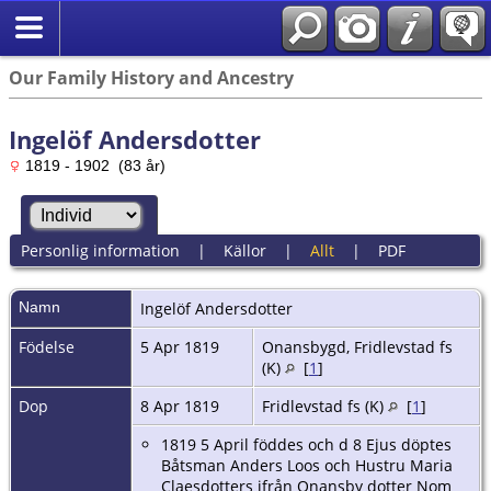
Our Family History and Ancestry
Ingelöf Andersdotter
1819 - 1902 (83 år)
Personlig information
|
Källor
|
Allt
|
PDF
Namn
Ingelöf
Andersdotter
Födelse
5 Apr 1819
Onansbygd, Fridlevstad fs
(K)
[
1
]
Dop
8 Apr 1819
Fridlevstad fs (K)
[
1
]
1819 5 April föddes och d 8 Ejus döptes
Båtsman Anders Loos och Hustru Maria
Claesdotters ifrån Onansby dotter Nom