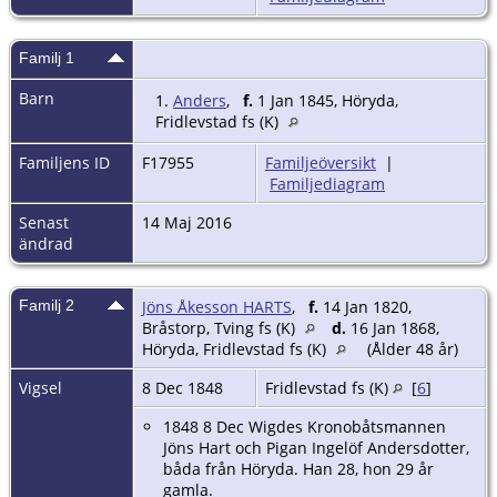
Familj 1
Barn
1.
Anders
,
f.
1 Jan 1845, Höryda,
Fridlevstad fs (K)
Familjens ID
F17955
Familjeöversikt
|
Familjediagram
Senast
14 Maj 2016
ändrad
Familj 2
Jöns Åkesson HARTS
,
f.
14 Jan 1820,
Bråstorp, Tving fs (K)
d.
16 Jan 1868,
Höryda, Fridlevstad fs (K)
(Ålder 48 år)
Vigsel
8 Dec 1848
Fridlevstad fs (K)
[
6
]
1848 8 Dec Wigdes Kronobåtsmannen
Jöns Hart och Pigan Ingelöf Andersdotter,
båda från Höryda. Han 28, hon 29 år
gamla.