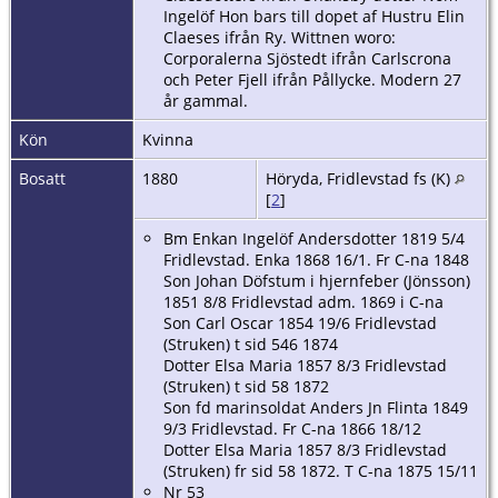
Ingelöf Hon bars till dopet af Hustru Elin
Claeses ifrån Ry. Wittnen woro:
Corporalerna Sjöstedt ifrån Carlscrona
och Peter Fjell ifrån Pållycke. Modern 27
år gammal.
Kön
Kvinna
Bosatt
1880
Höryda, Fridlevstad fs (K)
[
2
]
Bm Enkan Ingelöf Andersdotter 1819 5/4
Fridlevstad. Enka 1868 16/1. Fr C-na 1848
Son Johan Döfstum i hjernfeber (Jönsson)
1851 8/8 Fridlevstad adm. 1869 i C-na
Son Carl Oscar 1854 19/6 Fridlevstad
(Struken) t sid 546 1874
Dotter Elsa Maria 1857 8/3 Fridlevstad
(Struken) t sid 58 1872
Son fd marinsoldat Anders Jn Flinta 1849
9/3 Fridlevstad. Fr C-na 1866 18/12
Dotter Elsa Maria 1857 8/3 Fridlevstad
(Struken) fr sid 58 1872. T C-na 1875 15/11
Nr 53