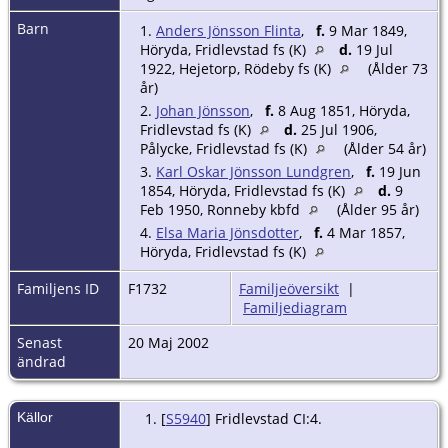
Barn
1.
Anders Jönsson Flinta
,
f.
9 Mar 1849,
Höryda, Fridlevstad fs (K)
d.
19 Jul
1922, Hejetorp, Rödeby fs (K)
(Ålder 73
år)
2.
Johan Jönsson
,
f.
8 Aug 1851, Höryda,
Fridlevstad fs (K)
d.
25 Jul 1906,
Pålycke, Fridlevstad fs (K)
(Ålder 54 år)
3.
Karl Oskar Jönsson Lundgren
,
f.
19 Jun
1854, Höryda, Fridlevstad fs (K)
d.
9
Feb 1950, Ronneby kbfd
(Ålder 95 år)
4.
Elsa Maria Jönsdotter
,
f.
4 Mar 1857,
Höryda, Fridlevstad fs (K)
Familjens ID
F1732
Familjeöversikt
|
Familjediagram
Senast
20 Maj 2002
ändrad
Källor
[
S5940
] Fridlevstad CI:4.