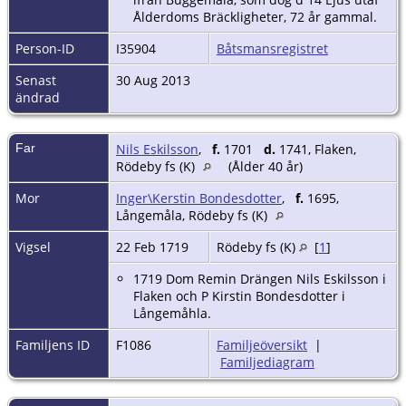
Ålderdoms Bräckligheter, 72 år gammal.
Person-ID
I35904
Båtsmansregistret
Senast
30 Aug 2013
ändrad
Far
Nils Eskilsson
,
f.
1701
d.
1741, Flaken,
Rödeby fs (K)
(Ålder 40 år)
Mor
Inger\Kerstin Bondesdotter
,
f.
1695,
Långemåla, Rödeby fs (K)
Vigsel
22 Feb 1719
Rödeby fs (K)
[
1
]
1719 Dom Remin Drängen Nils Eskilsson i
Flaken och P Kirstin Bondesdotter i
Långemåhla.
Familjens ID
F1086
Familjeöversikt
|
Familjediagram