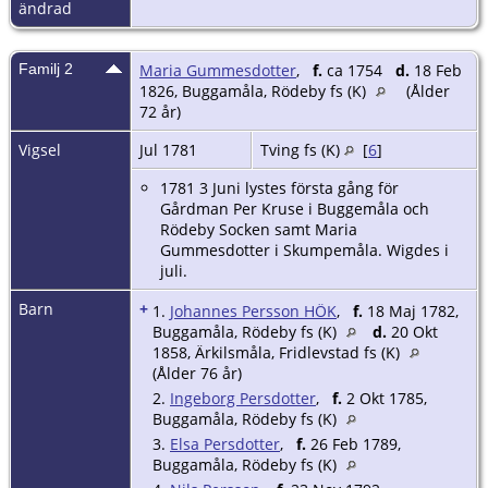
ändrad
Familj 2
Maria Gummesdotter
,
f.
ca 1754
d.
18 Feb
1826, Buggamåla, Rödeby fs (K)
(Ålder
72 år)
Vigsel
Jul 1781
Tving fs (K)
[
6
]
1781 3 Juni lystes första gång för
Gårdman Per Kruse i Buggemåla och
Rödeby Socken samt Maria
Gummesdotter i Skumpemåla. Wigdes i
juli.
Barn
+
1.
Johannes Persson HÖK
,
f.
18 Maj 1782,
Buggamåla, Rödeby fs (K)
d.
20 Okt
1858, Ärkilsmåla, Fridlevstad fs (K)
(Ålder 76 år)
2.
Ingeborg Persdotter
,
f.
2 Okt 1785,
Buggamåla, Rödeby fs (K)
3.
Elsa Persdotter
,
f.
26 Feb 1789,
Buggamåla, Rödeby fs (K)