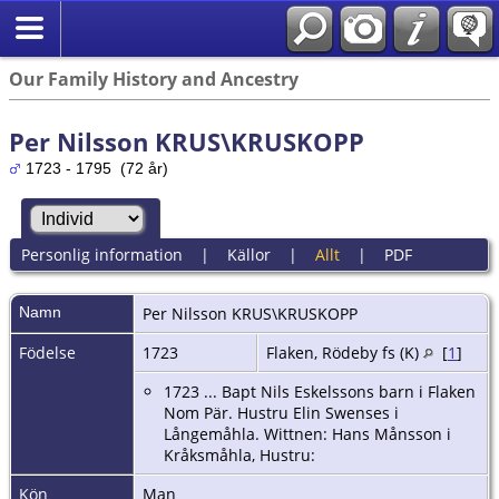
Our Family History and Ancestry
Per Nilsson KRUS\KRUSKOPP
1723 - 1795 (72 år)
Personlig information
|
Källor
|
Allt
|
PDF
Namn
Per
Nilsson KRUS\KRUSKOPP
Födelse
1723
Flaken, Rödeby fs (K)
[
1
]
1723 ... Bapt Nils Eskelssons barn i Flaken
Nom Pär. Hustru Elin Swenses i
Långemåhla. Wittnen: Hans Månsson i
Kråksmåhla, Hustru:
Kön
Man