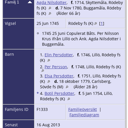
Familj 1
Agda Nilsdotter
,
f.
1714, Skyttemåla, Rödeby
fs (K)
d.
7 Nov 1780, Buggamåla, Rödeby
fs (K)
(Ålder 66 år)
Vigsel
25 Jun 1745
Rödeby fs (K)
[
1
]
1745 25 Juni Copulerat Båts. Per Nilsson
Krus ifrån Lillö och Änk. Agda Nilsdotter i
Buggemåla.
Barn
1.
Elin Persdotter
,
f.
1746, Lillö, Rödeby fs
(K)
2.
Per Persson
,
f.
1748, Lillö, Rödeby fs (K)
3.
Elsa Persdotter
,
f.
1751, Lillö, Rödeby fs
(K)
d.
18 oktober 1779, Carlsberg,
Sövde fs (M)
(Ålder 28 år)
+
4.
Botil Persdotter
,
f.
5 Jan 1754, Lillö,
Rödeby fs (K)
Familjens ID
F1333
Familjeöversikt
|
Familjediagram
Senast
16 Aug 2013