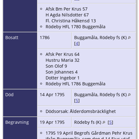
Afsk Bm Per Krus 57
H Agda Nilsdotter 67
Fl. Christina Håkensd 13
Rödeby HFL 1780 Buggemåla
Bosatt
1786
Buggamåla, Rödeby fs (K)
[
4
]
Afsk Per Krus 64
Hustru Maria 32
Son Olof 9
Son Johannes 4
Dotter Ingebor 1
Rödeby HFL 1786 Buggemåla
Död
14 Apr 1795
Buggamåla, Rödeby fs (K)
[
5
]
Dödsorsak: Ålderdomsbräcklighet
Begravning
19 Apr 1795
Rödeby fs (K)
[
5
]
1795 19 April Begrofs Gårdman Pehr Krus
ifrån Buggemåla, som dog d 14 Ejus utaf