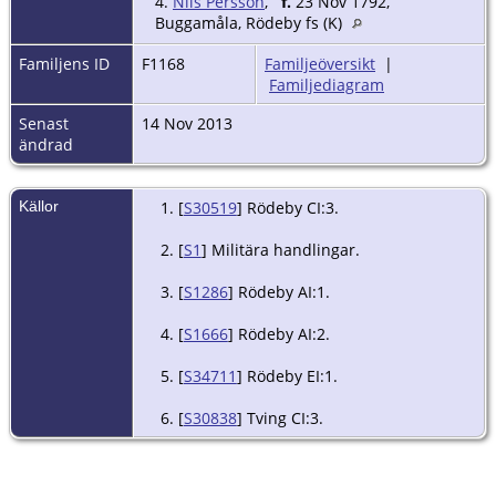
4.
Nils Persson
,
f.
23 Nov 1792,
Buggamåla, Rödeby fs (K)
Familjens ID
F1168
Familjeöversikt
|
Familjediagram
Senast
14 Nov 2013
ändrad
Källor
[
S30519
] Rödeby CI:3.
[
S1
] Militära handlingar.
[
S1286
] Rödeby AI:1.
[
S1666
] Rödeby AI:2.
[
S34711
] Rödeby EI:1.
[
S30838
] Tving CI:3.