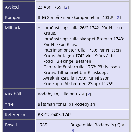
Avsked
23 Apr 1759 [
2
]
Kompani
BBG 2:a båtsmanskompaniet, nr 403
[
2
]
Militaria
Inmönstringsrulla 26/2 1742: Pär Nilsson
Kruus.
Inmönstringsrulla skeppet Bremen 1743:
Pär Nilsson Krus.
Interimsmönsterrulla 1750: Pär Nilsson
Kruus. Antagen 1742 vid 19 års ålder.
Född i Blekinge. Befaren.
Generalmönsterrulla 1753: Pär Nilsson
Kruus. Tillnamnet blir Kruskopp.
Avräkningsrulla 1759: Pär Nilsson
Kruskopp. Afsked den 23 april 1759.
Rusthåll
Rödeby sn, Lillö nr 15
[
2
]
Yrke
Båtsman för Lillö i Rödeby sn
Referensnr
BB-G2-0403-1742
Bosatt
1765
Buggamåla, Rödeby fs (K)
[
3
]