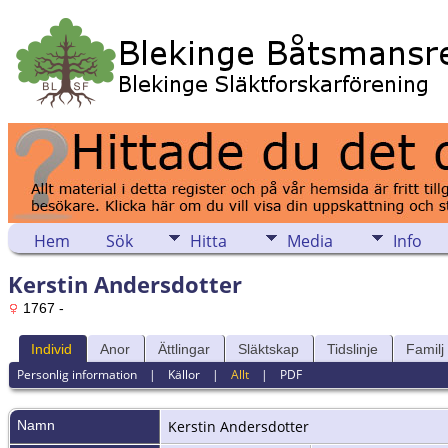
Hem
Sök
Hitta
Media
Info
Kerstin Andersdotter
1767 -
Individ
Anor
Ättlingar
Släktskap
Tidslinje
Familj
Personlig information
|
Källor
|
Allt
|
PDF
Namn
Kerstin
Andersdotter