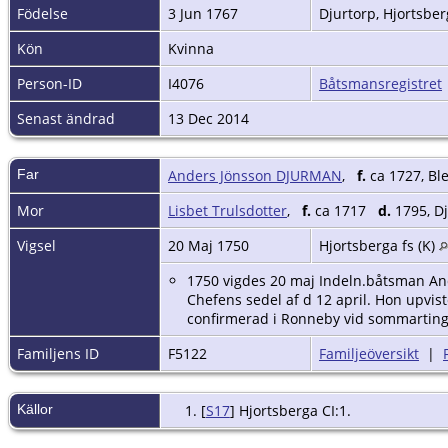
Födelse
3 Jun 1767
Djurtorp, Hjortsber
Kön
Kvinna
Person-ID
I4076
Båtsmansregistret
Senast ändrad
13 Dec 2014
Far
Anders Jönsson DJURMAN
,
f.
ca 1727, Bl
Mor
Lisbet Trulsdotter
,
f.
ca 1717
d.
1795, Dj
Vigsel
20 Maj 1750
Hjortsberga fs (K)
1750 vigdes 20 maj Indeln.båtsman And
Chefens sedel af d 12 april. Hon upvist
confirmerad i Ronneby vid sommartinget
Familjens ID
F5122
Familjeöversikt
|
Källor
[
S17
] Hjortsberga CI:1.