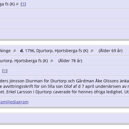
ga fs (K)
[
1
]
ekinge
d.
1796, Djurtorp, Hjortsberga fs (K)
(Ålder 69 år)
urtorp, Hjortsberga fs (K)
(Ålder 78 år)
[
1
]
ers Jönsson Diurman för Diurtorp och Gårdman Åke Olssons änka L
e avvittringsskrift för sin lilla son Olof af d 7 april underskriv
. Erkel Larsson i Djurtorp caverade för hennes öfriga ledighet. Ut
Familjediagram