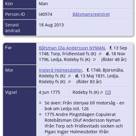
Kön
Man
Person-ID
I40974
Båtsmansregistret
Senast
18 Aug 2013
ändrad
Far
Båtsman Ola Andersson NYMAN
,
f.
13 Sep
1748, Torp, Fridlevstad fs (K)
d.
18 Nov
1796, Ledja, Rödeby fs (K)
(Ålder 48 år)
Mor
Ingjerd Holmesdotter
,
f.
1748, Björsmåla,
Rödeby fs (K)
d.
13 Maj 1831, Ledja,
Rödeby fs (K)
(Ålder 83 år)
Vigsel
4 Jun 1775
Rödeby fs (K)
[
2
]
Se även: Från stenyxa till motorsåg - en
bok om Ledja sid. 126
1775 Andre Pingstdagen Copulerat
Rotebåtsman Oluf Andersson Nyman
ifrån Torp och Fridlevstads socken och
Pigan Ingjer Holmesdotter ifrån