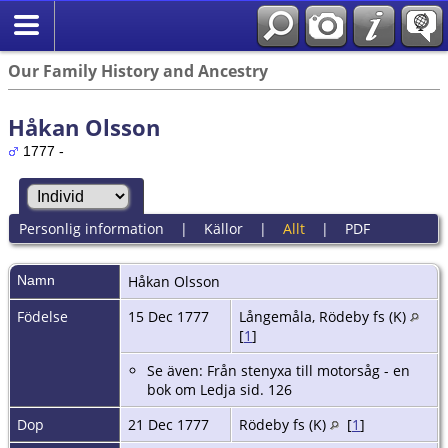
Our Family History and Ancestry
Håkan Olsson
1777 -
Personlig information
|
Källor
|
Allt
|
PDF
Namn
Håkan
Olsson
Födelse
15 Dec 1777
Långemåla, Rödeby fs (K)
[
1
]
Se även: Från stenyxa till motorsåg - en
bok om Ledja sid. 126
Dop
21 Dec 1777
Rödeby fs (K)
[
1
]