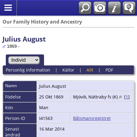
Our Family History and Ancestry
Julius August
1869 -
Personlig information
|
Källor
|
Allt
|
PDF
Namn
Julius August
Födelse
25 Okt 1869
Mjövik, Nättraby fs (K)
[
1
]
Kön
Man
Person-ID
I41563
Båtsmansregistret
Senast
16 Mar 2014
ändrad