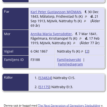
Far
Karl Peter Gustavsson MJÖMAN
,
f.
30 Dec
1843, Målatorp, Fridlevstad fs (K)
d.
21
Sep 1913, Mjövik, Nättraby fs (K)
(Ålder
69 år)
Mor
Annika Maria Svensdotter
,
f.
7 Mar 1841,
Fågelmara, Kristianopel fs (K)
d.
17 Feb
1919, Mjövik, Nättraby (K)
(Ålder 77 år)
Vigsel
6 Okt 1867
Nättraby fs (K)
[
2
]
Familjens ID
F3188
Familjeöversikt
|
Familjediagram
Källor
[
S34824
] Nättraby CI:5.
[
S1175
] Nättraby EI:3.
Denna sajt är byggd med
The Next Generation of Genealogy Sitebuilding
v.