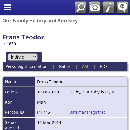
Our Family History and Ancestry
Frans Teodor
1870 -
Personlig information
|
Källor
|
Allt
|
PDF
Namn
Frans Teodor
Födelse
19 Feb 1870
Dalby, Nättraby fs (K)
[
1
]
Kön
Man
Person-ID
I41746
Båtsmansregistret
Senast
16 Mar 2014
ändrad