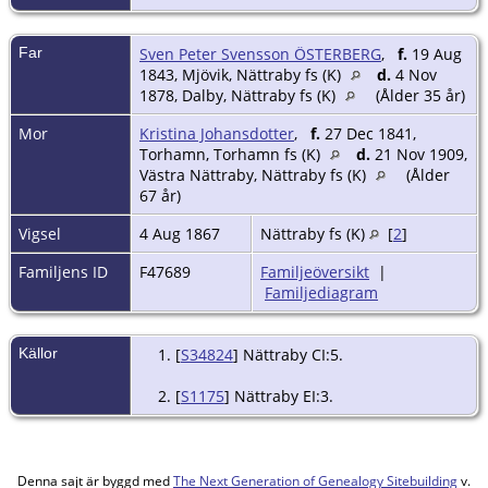
Far
Sven Peter Svensson ÖSTERBERG
,
f.
19 Aug
1843, Mjövik, Nättraby fs (K)
d.
4 Nov
1878, Dalby, Nättraby fs (K)
(Ålder 35 år)
Mor
Kristina Johansdotter
,
f.
27 Dec 1841,
Torhamn, Torhamn fs (K)
d.
21 Nov 1909,
Västra Nättraby, Nättraby fs (K)
(Ålder
67 år)
Vigsel
4 Aug 1867
Nättraby fs (K)
[
2
]
Familjens ID
F47689
Familjeöversikt
|
Familjediagram
Källor
[
S34824
] Nättraby CI:5.
[
S1175
] Nättraby EI:3.
Denna sajt är byggd med
The Next Generation of Genealogy Sitebuilding
v.