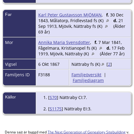
Far
Karl Peter Gustavsson MJÖMAN
,
f.
30 Dec
1843, Målatorp, Fridlevstad fs (K)
d.
21
Sep 1913, Mjövik, Nättraby fs (K)
(Ålder
69 år)
Mor
Annika Maria Svensdotter
,
f.
7 Mar 1841,
Fågelmara, Kristianopel fs (K)
d.
17 Feb
1919, Mjövik, Nättraby (K)
(Ålder 77 år)
Vigsel
6 Okt 1867
Nättraby fs (K)
[
2
]
Familjens ID
F3188
Familjeöversikt
|
Familjediagram
Källor
[
S70
] Nättraby CI:7.
[
S1175
] Nättraby EI:3.
Denna sajt är byggd med
The Next Generation of Genealogy Sitebuilding
v.