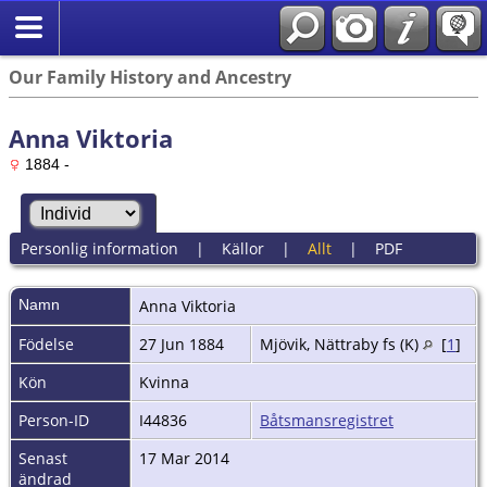
Our Family History and Ancestry
Anna Viktoria
1884 -
Personlig information
|
Källor
|
Allt
|
PDF
Namn
Anna Viktoria
Födelse
27 Jun 1884
Mjövik, Nättraby fs (K)
[
1
]
Kön
Kvinna
Person-ID
I44836
Båtsmansregistret
Senast
17 Mar 2014
ändrad