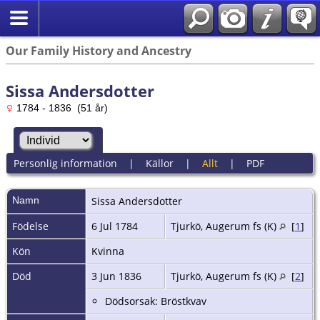
Our Family History and Ancestry
Sissa Andersdotter
1784 - 1836 (51 år)
Personlig information
|
Källor
|
Allt
|
PDF
Namn
Sissa
Andersdotter
Födelse
6 Jul 1784
Tjurkö, Augerum fs (K)
[
1
]
Kön
Kvinna
Död
3 Jun 1836
Tjurkö, Augerum fs (K)
[
2
]
Dödsorsak: Bröstkvav