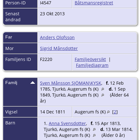
Person-ID
I4547
Båtsmansregistret
Senast
23 Okt 2013
ändrad
Far
Anders Olofsson
Mor
Sigrid Månsdotter
Familjens ID
F2220
Familjeöversikt
|
Familjediagram
Familj
Sven Månsson SJÖMAN\KYSK
,
f.
12 Feb
1785, Tjurkö, Augerum fs (K)
d.
1 Sep
1849, Tjurkö, Augerum fs (K)
(Ålder 64
år)
Vigsel
14 Dec 1811
Augerum fs (K)
[
2
]
Barn
1.
Anna Svensdotter
,
f.
15 Apr 1813,
Tjurkö, Augerum fs (K)
d.
13 Mar 1814,
Tjurkö, Augerum fs (K)
(Ålder 0 år)