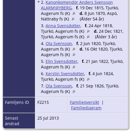
+
2.
Kanonkomendör Anders Svensson
ALARM\RYBERG
,
f.
19 Dec 1815, Tjurkö,
Augerum fs (K)
d.
8 Jun 1870, Aspö,
Nättraby fs (K)
(Ålder 54 år)
3.
Anna Svensdotter
,
f.
24 Apr 1818,
Tjurkö, Augerum fs (K)
d.
24 Dec 1821,
Tjurkö, Augerum fs (K)
(Ålder 3 år)
4.
Ola Svensson
,
f.
2 Jun 1820, Tjurkö,
Augerum fs (K)
d.
16 Okt 1820, Tjurkö,
Augerum fs (K)
5.
Elin Svensdotter
,
f.
21 Jan 1822, Tjurkö,
Augerum fs (K)
6.
Kerstin Svensdotter
,
f.
4 Jun 1824,
Tjurkö, Augerum fs (K)
7.
Ola Svensson
,
f.
21 Sep 1826, Tjurkö,
Augerum fs (K)
Familjens ID
F2215
Familjeöversikt
|
Familjediagram
Senast
25 Jul 2013
ändrad