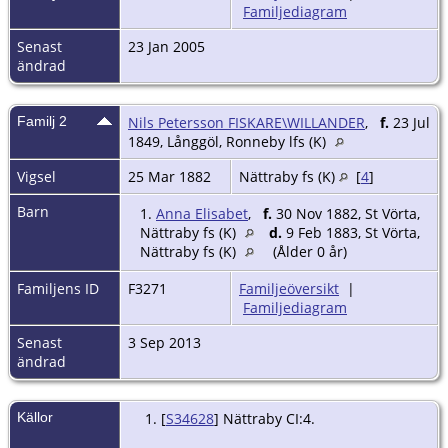
Familjediagram
Senast
23 Jan 2005
ändrad
Familj 2
Nils Petersson FISKARE\WILLANDER
,
f.
23 Jul
1849, Långgöl, Ronneby lfs (K)
Vigsel
25 Mar 1882
Nättraby fs (K)
[
4
]
Barn
1.
Anna Elisabet
,
f.
30 Nov 1882, St Vörta,
Nättraby fs (K)
d.
9 Feb 1883, St Vörta,
Nättraby fs (K)
(Ålder 0 år)
Familjens ID
F3271
Familjeöversikt
|
Familjediagram
Senast
3 Sep 2013
ändrad
Källor
[
S34628
] Nättraby CI:4.