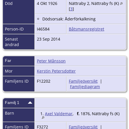
Död
4 Okt 1926
Nättraby 2, Nättraby fs (K)
[
3
]
Dödsorsak: Åderförkalkning
Person-ID
I46584
Båtsmansregistret
Senast
23 Sep 2014
ändrad
Far
Peter Månsson
Mor
Kerstin Petersdotter
Familjens ID
F12202
Familjeöversikt
|
Familjediagram
Familj 1
Barn
1.
Axel Valdemar
,
f.
1876, Nättraby fs (K)
Familjens ID
F3272
Familjeöversikt
|