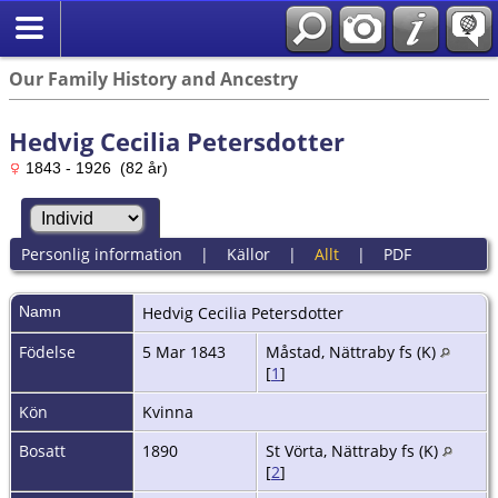
Our Family History and Ancestry
Hedvig Cecilia Petersdotter
1843 - 1926 (82 år)
Personlig information
|
Källor
|
Allt
|
PDF
Namn
Hedvig Cecilia
Petersdotter
Födelse
5 Mar 1843
Måstad, Nättraby fs (K)
[
1
]
Kön
Kvinna
Bosatt
1890
St Vörta, Nättraby fs (K)
[
2
]