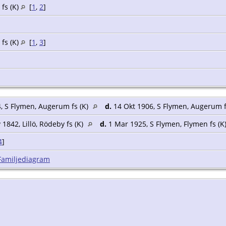
fs (K)
[
1
,
2
]
fs (K)
[
1
,
3
]
, S Flymen, Augerum fs (K)
d.
14 Okt 1906, S Flymen, Augerum f
1842, Lillö, Rödeby fs (K)
d.
1 Mar 1925, S Flymen, Flymen fs (K
4
]
Familjediagram