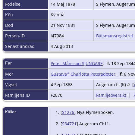
Födelse
14 Maj 1878
S Flymen, Augerum 
Kön
Kvinna
Död
21 Nov 1881
S Flymen, Augerum 
Person-ID
I47084
Båtsmansregistret
Senast ändrad
4 Aug 2013
Far
Peter Månsson SJUNGARE
,
f.
18 Sep 1844
Mor
Gustava* Charlotta Petersdotter
,
f.
6 Nov 
Vigsel
4 Sep 1868
Augerum fs (K)
[
Familjens ID
F2870
Familjeöversikt
|
Källor
[
S1276
] Nya Flymenboken.
[
S34721
] Augerum CI:11.