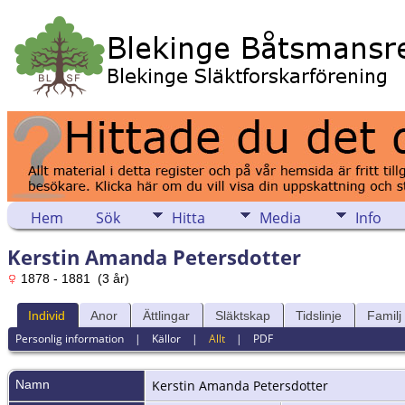
Hem
Sök
Hitta
Media
Info
Kerstin Amanda Petersdotter
1878 - 1881 (3 år)
Individ
Anor
Ättlingar
Släktskap
Tidslinje
Familj
Personlig information
|
Källor
|
Allt
|
PDF
Namn
Kerstin Amanda
Petersdotter