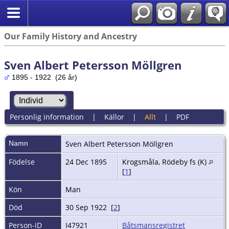
Our Family History and Ancestry
Sven Albert Petersson Möllgren
1895 - 1922 (26 år)
Personlig information
|
Källor
|
Allt
|
PDF
Namn
Sven Albert
Petersson Möllgren
Födelse
24 Dec 1895
Krogsmåla, Rödeby fs (K)
[
1
]
Kön
Man
Död
30 Sep 1922 [
2
]
Person-ID
I47921
Båtsmansregistret