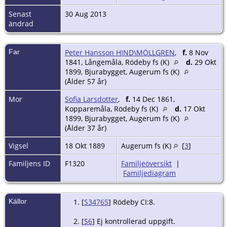
Senast
30 Aug 2013
ändrad
Far
Peter Hansson HIND\MÖLLGREN
,
f.
8 Nov
1841, Långemåla, Rödeby fs (K)
d.
29 Okt
1899, Bjurabygget, Augerum fs (K)
(Ålder 57 år)
Mor
Sofia Larsdotter
,
f.
14 Dec 1861,
Kopparemåla, Rödeby fs (K)
d.
17 Okt
1899, Bjurabygget, Augerum fs (K)
(Ålder 37 år)
Vigsel
18 Okt 1889
Augerum fs (K)
[
3
]
Familjens ID
F1320
Familjeöversikt
|
Familjediagram
Källor
[
S34765
] Rödeby CI:8.
[
S6
] Ej kontrollerad uppgift.