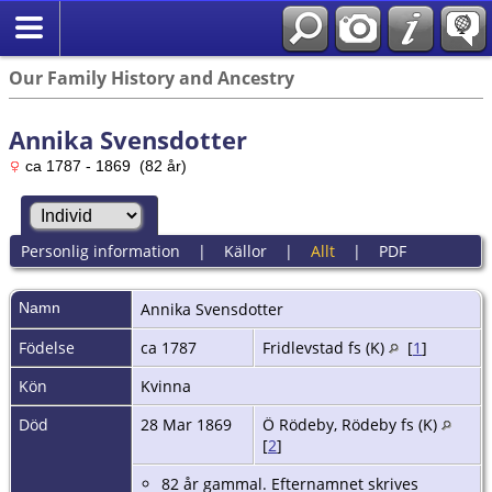
Our Family History and Ancestry
Annika Svensdotter
ca 1787 - 1869 (82 år)
Personlig information
|
Källor
|
Allt
|
PDF
Namn
Annika
Svensdotter
Födelse
ca 1787
Fridlevstad fs (K)
[
1
]
Kön
Kvinna
Död
28 Mar 1869
Ö Rödeby, Rödeby fs (K)
[
2
]
82 år gammal. Efternamnet skrives