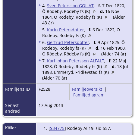
+
4.
Sven Petersson GOLIAT
,
f.
7 Dec 1820,
Ö Rödeby, Rödeby fs (K)
d.
16 Nov
1864, Ö Rödeby, Rödeby fs (K)
(Ålder
43 år)
5.
Karin Petersdotter
,
f.
6 Dec 1822, Ö
Rödeby, Rödeby fs (K)
+
6.
Gertrud Petersdotter
,
f.
9 Apr 1825, Ö
Rödeby, Rödeby fs (K)
d.
16 Feb 1900,
Ö Rödeby, Rödeby fs (K)
(Ålder 74 år)
+
7.
Karl Johan Petersson ÅLFÄLT
,
f.
22 Maj
1828, Ö Rödeby, Rödeby fs (K)
d.
18 Jul
1898, Emmeryd, Fridlevstad fs (K)
(Ålder 70 år)
Familjens ID
F2528
Familjeöversikt
|
Familjediagram
Senast
17 Aug 2013
ändrad
Källor
[
S34775
] Rödeby AI:19, sid 557.