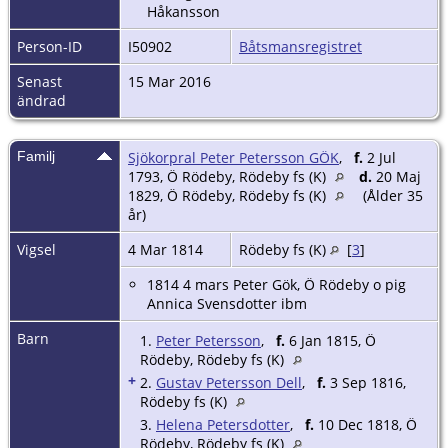
Håkansson
Person-ID
I50902
Båtsmansregistret
Senast
15 Mar 2016
ändrad
Familj
Sjökorpral Peter Petersson GÖK
,
f.
2 Jul
1793, Ö Rödeby, Rödeby fs (K)
d.
20 Maj
1829, Ö Rödeby, Rödeby fs (K)
(Ålder 35
år)
Vigsel
4 Mar 1814
Rödeby fs (K)
[
3
]
1814 4 mars Peter Gök, Ö Rödeby o pig
Annica Svensdotter ibm
Barn
1.
Peter Petersson
,
f.
6 Jan 1815, Ö
Rödeby, Rödeby fs (K)
+
2.
Gustav Petersson Dell
,
f.
3 Sep 1816,
Rödeby fs (K)
3.
Helena Petersdotter
,
f.
10 Dec 1818, Ö
Rödeby, Rödeby fs (K)