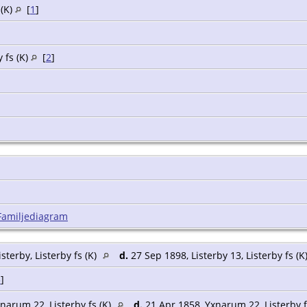
 (K)
[
1
]
y fs (K)
[
2
]
Familjediagram
sterby, Listerby fs (K)
d.
27 Sep 1898, Listerby 13, Listerby fs (K
3
]
narum 22, Listerby fs (K)
d.
21 Apr 1858, Yxnarum 22, Listerby f