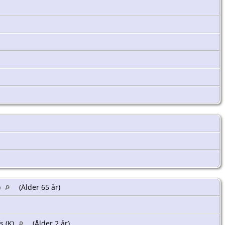
)
(Ålder 65 år)
s (K)
(Ålder 2 år)