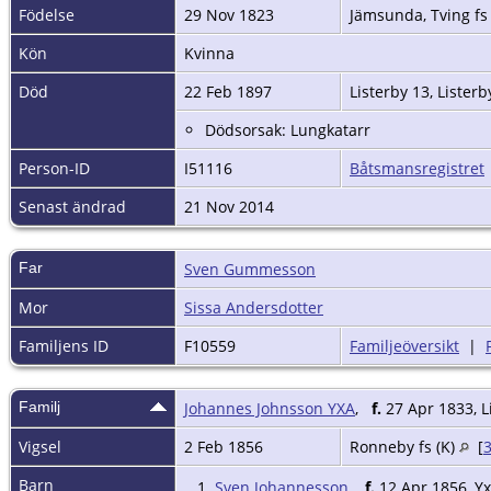
Födelse
29 Nov 1823
Jämsunda, Tving fs
Kön
Kvinna
Död
22 Feb 1897
Listerby 13, Listerb
Dödsorsak: Lungkatarr
Person-ID
I51116
Båtsmansregistret
Senast ändrad
21 Nov 2014
Far
Sven Gummesson
Mor
Sissa Andersdotter
Familjens ID
F10559
Familjeöversikt
|
Familj
Johannes Johnsson YXA
,
f.
27 Apr 1833, Li
Vigsel
2 Feb 1856
Ronneby fs (K)
[
Barn
1.
Sven Johannesson
,
f.
12 Apr 1856, Yx