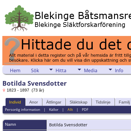
Hem
Sök
Hitta
Media
Info
Botilda Svensdotter
1823 - 1897 (73 år)
Individ
Anor
Ättlingar
Släktskap
Tidslinje
Familj
Personlig information
|
Källor
|
Allt
|
PDF
Namn
Botilda
Svensdotter