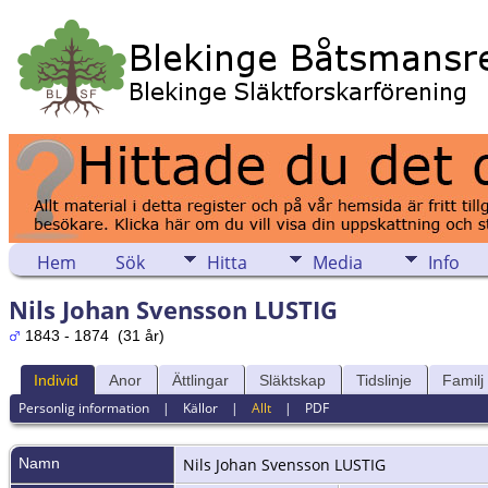
Hem
Sök
Hitta
Media
Info
Nils Johan Svensson LUSTIG
1843 - 1874 (31 år)
Individ
Anor
Ättlingar
Släktskap
Tidslinje
Familj
Personlig information
|
Källor
|
Allt
|
PDF
Namn
Nils Johan
Svensson LUSTIG