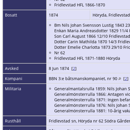
Fridlevstad HFL 1866-1870
Bosatt
1874
Höryda, Fridlevstad
Bm Nils Johan Svensson Lustig 1843 23
Enkan Maria Andreasdotter 1829 11/4 F
Son Carl August 1866 12/10 Fridlevsta
Dotter Carin Mathilda 1870 14/3 Fridle
Dotter Emelie Charlotta 1873 29/10 Fri
Nr 62
Fridlevstad HFL 1871-1880 Höryda
Avsked
8 Jun 1874 [
2
]
Kompani
BBN 3:e båtsmanskompaniet, nr 90
[
2
]
Militaria
Generalmantalsrulla 1859: Nils Johan 
Generalmönsterrulla 1866: Antagen vid
Generalmönsterrulla 1871: Ingen befa
Generalmönsterrulla 1876: Nils Johan 
Generalmönsterrulla 1881: 10-årig vak
Rusthåll
Fridlevstad sn, Höryda nr 62 Södra Gård