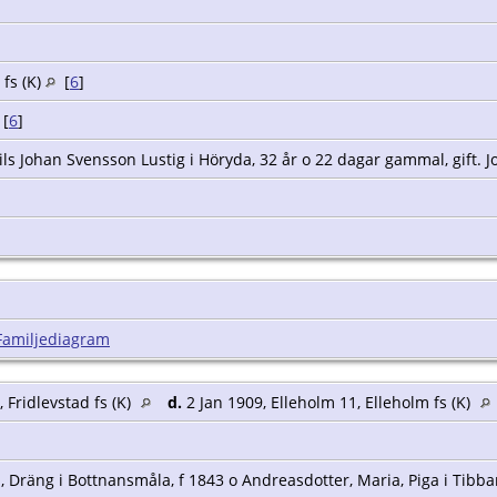
 fs (K)
[
6
]
[
6
]
s Johan Svensson Lustig i Höryda, 32 år o 22 dagar gammal, gift. Jo
Familjediagram
 Fridlevstad fs (K)
d.
2 Jan 1909, Elleholm 11, Elleholm fs (K)
]
, Dräng i Bottnansmåla, f 1843 o Andreasdotter, Maria, Piga i Tibba