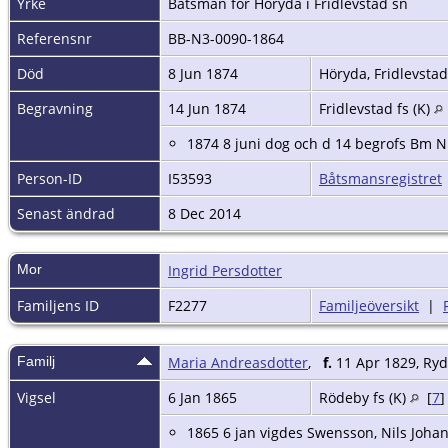
Yrke
Båtsman för Höryda i Fridlevstad sn
Referensnr
BB-N3-0090-1864
Död
8 Jun 1874
Höryda, Fridlevstad
Begravning
14 Jun 1874
Fridlevstad fs (K)
1874 8 juni dog och d 14 begrofs Bm Nil
Person-ID
I53593
Båtsmansregistret
Senast ändrad
8 Dec 2014
Mor
Ingrid Persdotter
Familjens ID
F2277
Familjeöversikt
|
Familj
Maria Andreasdotter
,
f.
11 Apr 1829, Ryd,
Vigsel
6 Jan 1865
Rödeby fs (K)
[
7
1865 6 jan vigdes Swensson, Nils Johan