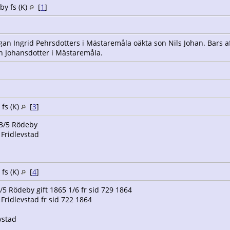
y fs (K)
[
1
]
]
gan Ingrid Pehrsdotters i Mästaremåla oäkta son Nils Johan. Bars 
n Johansdotter i Mästaremåla.
 fs (K)
[
3
]
23/5 Rödeby
Fridlevstad
 fs (K)
[
4
]
5 Rödeby gift 1865 1/6 fr sid 729 1864
Fridlevstad fr sid 722 1864
d
vstad