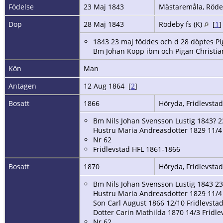
Födelse
23 Maj 1843
Mästaremåla, Rödeb
Dop
28 Maj 1843
Rödeby fs (K)
[
1
1843 23 maj föddes och d 28 döptes Pi
Bm Johan Kopp ibm och Pigan Christia
Kön
Man
Antagen
12 Aug 1864 [
2
]
Bosatt
1866
Höryda, Fridlevstad
Bm Nils Johan Svensson Lustig 1843? 
Hustru Maria Andreasdotter 1829 11/4 
Nr 62
Fridlevstad HFL 1861-1866
Bosatt
1870
Höryda, Fridlevstad
Bm Nils Johan Svensson Lustig 1843 23/
Hustru Maria Andreasdotter 1829 11/4 
Son Carl August 1866 12/10 Fridlevsta
Dotter Carin Mathilda 1870 14/3 Fridle
Nr 62