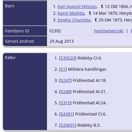
Barn
1.
Karl August Nilsson
,
f.
12 Okt 1866, H
2.
Karin Matilda
,
f.
14 Mar 1870, Höryda,
3.
Emelie Charlotta
,
f.
29 Okt 1873, Höry
Familjens ID
F2392
Familjeöversikt
|
Senast ändrad
29 Aug 2013
Källor
[
S30520
] Rödeby CI:4.
[
S1
] Militära handlingar.
[
S247
] Fridlevstad AI:18.
[
S248
] Fridlevstad AI:21.
[
S315
] Fridlevstad AI:24.
[
S4381
] Fridlevstad CI:6.
[
S29691
] Rödeby B:3.