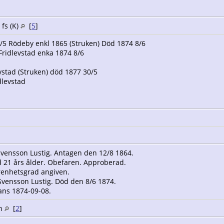
 fs (K)
[
5
]
/5 Rödeby enkl 1865 (Struken) Död 1874 8/6
ridlevstad enka 1874 8/6
d
vstad (Struken) död 1877 30/5
dlevstad
Svensson Lustig. Antagen den 12/8 1864.
 21 års ålder. Obefaren. Approberad.
renhetsgrad angiven.
Svensson Lustig. Död den 8/6 1874.
ans 1874-09-08.
en
[
2
]