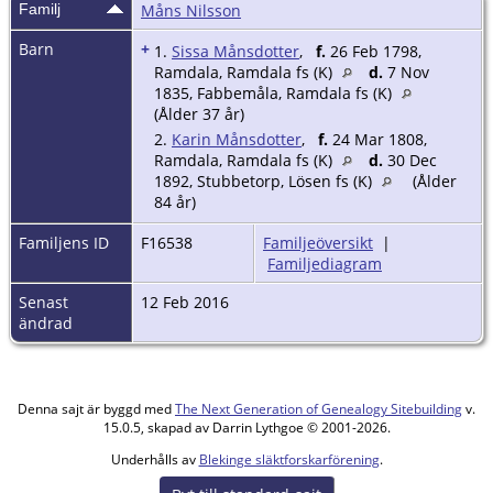
Familj
Måns Nilsson
Barn
+
1.
Sissa Månsdotter
,
f.
26 Feb 1798,
Ramdala, Ramdala fs (K)
d.
7 Nov
1835, Fabbemåla, Ramdala fs (K)
(Ålder 37 år)
2.
Karin Månsdotter
,
f.
24 Mar 1808,
Ramdala, Ramdala fs (K)
d.
30 Dec
1892, Stubbetorp, Lösen fs (K)
(Ålder
84 år)
Familjens ID
F16538
Familjeöversikt
|
Familjediagram
Senast
12 Feb 2016
ändrad
Denna sajt är byggd med
The Next Generation of Genealogy Sitebuilding
v.
15.0.5, skapad av Darrin Lythgoe © 2001-2026.
Underhålls av
Blekinge släktforskarförening
.