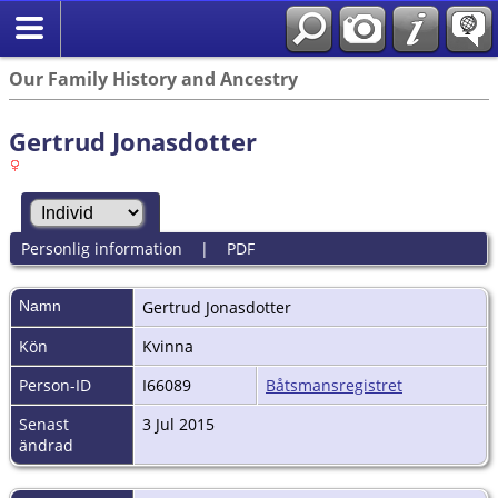
Our Family History and Ancestry
Gertrud Jonasdotter
Personlig information
|
PDF
Namn
Gertrud
Jonasdotter
Kön
Kvinna
Person-ID
I66089
Båtsmansregistret
Senast
3 Jul 2015
ändrad