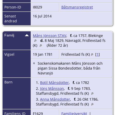
Person-ID
I8029
Båtsmansregistret
Senast
16 Jul 2014
ändrad
Familj
Måns Jönsson STAV
,
f.
ca 1757, Blekinge
d.
8 Maj 1829, Nävragöl, Fridlevstad fs
(K)
(Ålder 72 år)
Vigsel
19 Jan 1781
Fridlevstad fs (K)
[
1
]
Sockenskomakaren Måns Jönsson och
pigan Sissa Bondesdotter, båda från
Nävrasjö
Barn
1.
Botil Månsdotter
,
f.
ca 1782
2.
Jöns Månsson
,
f.
9 Sep 1783,
Staffansbygd, Fridlevstad fs (K)
3.
Anna Månsdotter
,
f.
26 Okt 1786,
Staffansbygd, Fridlevstad fs (K)
Familjens ID
F1629
Familjeöversikt
|