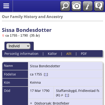
Our Family History and Ancestry
Sissa Bondesdotter
ca 1755 - 1790 (35 år)
Personlig information
|
Källor
|
Allt
|
PDF
Namn
Sissa
Bondesdotter
Födelse
ca 1755 [
1
]
Kön
Kvinna
Död
17 Mar 1790
Staffansbygd, Fridlevstad fs
(K)
[
1
]
Dödsorsak: Bröstfeber