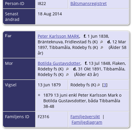
Person-ID
I822
Båtsmansregistret
Senast
18 Aug 2014
ändrad
Far
Peter Karlsson MARK
,
f.
1 Jun 1838,
Bränteknuva, Fridlevstad fs (K)
d.
12 Mar
1897, Tibbamåla, Rödeby fs (K)
(Ålder 58
år)
Mor
Botilda Gustavsdotter
,
f.
13 Jul 1848, Flaken,
Rödeby fs (K)
d.
31 Okt 1891, Tibbamåla,
Rödeby fs (K)
(Ålder 43 år)
Vigsel
13 Jun 1879
Rödeby fs (K)
[
3
]
1879 13 juni enkl Peter Karlsson Mark o
Botilda Gustavsdotter, båda Tibbamåla
38-48
Familjens ID
F2316
Familjeöversikt
|
Familjediagram