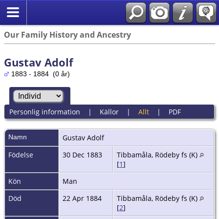
Our Family History and Ancestry
Gustav Adolf
1883 - 1884 (0 år)
Personlig information
|
Källor
|
Allt
|
PDF
Namn
Gustav Adolf
Födelse
30 Dec 1883
Tibbamåla, Rödeby fs (K)
[
1
]
Kön
Man
Död
22 Apr 1884
Tibbamåla, Rödeby fs (K)
[
2
]