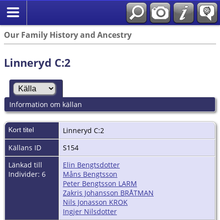
Our Family History and Ancestry
Linneryd C:2
Information om källan
Kort titel
Linneryd C:2
Källans ID
S154
Länkad till
Elin Bengtsdotter
Individer: 6
Måns Bengtsson
Peter Bengtsson LARM
Zakris Johansson BRÅTMAN
Nils Jonasson KROK
Ingjer Nilsdotter