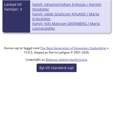
Länkad till
Familj: Johannes\Johan Eriksson / Kerstin
Familjer: 3
Nilsdotter
Familj: Jakob Giselsson NYLAND / Märta
Eriksdotter
Familj: Nils Matsson GRÖNBERG / Maria
Lövingsdotter
Denna sajt är byggd med
The Next Generation of Genealogy Sitebuilding
v.
15.0.5, skapad av Darrin Lythgoe © 2001-2026.
Underhålls av
Blekinge släktforskarförening
.
Byt till standard-sajt