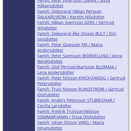
Familj: Peter Petersson ÖMAN / Sissa
Håkansdotter
Familj: Sjökorpral Håkan Persson
DALKARL\ROM / Kerstin Nilsdotter
Familj: Håkan Svensson GERS / Gertrud
Nilsdotter
Familj: Sjökorpral Åke Olsson BULT / Elin
Jonsdotter
Familj: Peter Gisesson FRI / Maria
Andersdotter
Familj: Peter Svensson BJÖRKELUND / Anna
Bengtsdotter
Familj: Olof Persson\Karlsson BLOMMA /
Lena Andersdotter
Familj: Peter Nilsson KVICK\FÄRDIG / Gertrud
Petersdotter
Familj: Truls Nilsson RUNDSTRÖM / Gertrud
Olofsdotter
Familj: Anders Petersson STUBB\SNAR /
Cecilia Larsdotter
Familj: Fredrik Trulsson\Nilsson
SOMMAR\JÄMN / Sissa Olofsdotter
Familj: Johan Olsson VARG / Maria
Johansdotter