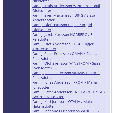
Nilsdotter
Familj: Truls Andersson WINBERG / Botil
Olofsdotter
Familj: Sven Mårtensson BING / Sissa
Andersdotter
Familj: Olof Hansson HÖJER / Ingrid
Olofsdotter
Familj: Jakob Karlsson NORBERG / Elin
Persdotter
Familj: Olof Andersson KULA / Ingjer
Tröstersdotter
Familj: Peter Petersson ÖMAN / Cecilia
Petersdotter
Familj: Olof Svensson WINSTRÖM / Sissa
Svensdotter
Familj: Jonas Petersson VINKVIST / Karin
Petersdotter
Familj: Jonas Andersson FROM / Maria
Jonsdotter
Familj: Peter Andersson FRISK\GRETLINGE /
Gertrud Nilsdotter
Familj: Karl Jonsson LOTALJA / Maja
Håkansdotter
Familj: Johannes Erlandsson WINBERG /