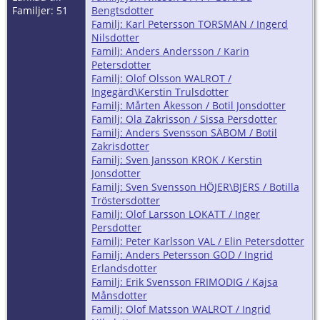
Familjer: 51
Bengtsdotter
Familj: Karl Petersson TORSMAN / Ingerd
Nilsdotter
Familj: Anders Andersson / Karin
Petersdotter
Familj: Olof Olsson WALROT /
Ingegärd\Kerstin Trulsdotter
Familj: Mårten Åkesson / Botil Jonsdotter
Familj: Ola Zakrisson / Sissa Persdotter
Familj: Anders Svensson SÄBOM / Botil
Zakrisdotter
Familj: Sven Jansson KROK / Kerstin
Jonsdotter
Familj: Sven Svensson HÖJER\BJERS / Botilla
Tröstersdotter
Familj: Olof Larsson LOKATT / Inger
Persdotter
Familj: Peter Karlsson VAL / Elin Petersdotter
Familj: Anders Petersson GOD / Ingrid
Erlandsdotter
Familj: Erik Svensson FRIMODIG / Kajsa
Månsdotter
Familj: Olof Matsson WALROT / Ingrid