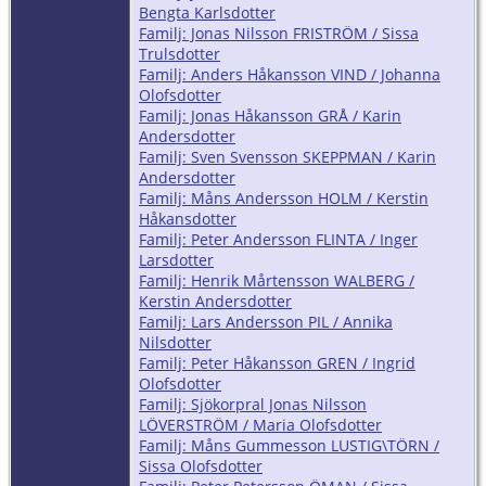
Bengta Karlsdotter
Familj: Jonas Nilsson FRISTRÖM / Sissa
Trulsdotter
Familj: Anders Håkansson VIND / Johanna
Olofsdotter
Familj: Jonas Håkansson GRÅ / Karin
Andersdotter
Familj: Sven Svensson SKEPPMAN / Karin
Andersdotter
Familj: Måns Andersson HOLM / Kerstin
Håkansdotter
Familj: Peter Andersson FLINTA / Inger
Larsdotter
Familj: Henrik Mårtensson WALBERG /
Kerstin Andersdotter
Familj: Lars Andersson PIL / Annika
Nilsdotter
Familj: Peter Håkansson GREN / Ingrid
Olofsdotter
Familj: Sjökorpral Jonas Nilsson
LÖVERSTRÖM / Maria Olofsdotter
Familj: Måns Gummesson LUSTIG\TÖRN /
Sissa Olofsdotter