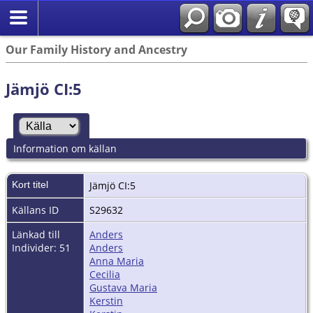
Our Family History and Ancestry
Jämjö CI:5
Information om källan
Kort titel
Jämjö CI:5
Källans ID
S29632
Länkad till
Anders
Individer: 51
Anders
Anna Maria
Cecilia
Gustava Maria
Kerstin