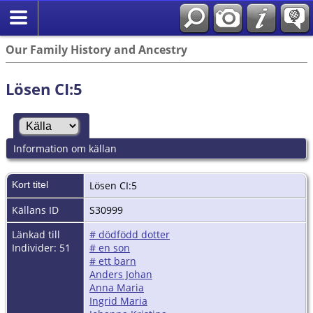
Our Family History and Ancestry
Lösen CI:5
Information om källan
Kort titel
Lösen CI:5
Källans ID
S30999
Länkad till
# dödfödd dotter
Individer: 51
# en son
# ett barn
Anders Johan
Anna Maria
Ingrid Maria