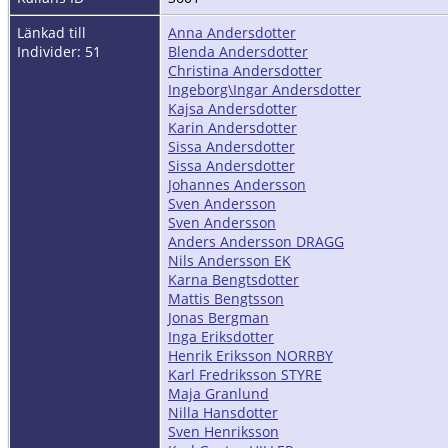
Länkad till
Anna Andersdotter
Individer: 51
Blenda Andersdotter
Christina Andersdotter
Ingeborg\Ingar Andersdotter
Kajsa Andersdotter
Karin Andersdotter
Sissa Andersdotter
Sissa Andersdotter
Johannes Andersson
Sven Andersson
Sven Andersson
Anders Andersson DRAGG
Nils Andersson EK
Karna Bengtsdotter
Mattis Bengtsson
Jonas Bergman
Inga Eriksdotter
Henrik Eriksson NORRBY
Karl Fredriksson STYRE
Maja Granlund
Nilla Hansdotter
Sven Henriksson