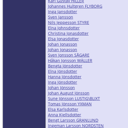
Karl Gustav HILLER
Johannes Hultgren FLYBORG
Inga Jansdotter
Sven Jansson
Nils Jeppesson STYRE
Elna Johnsdotter
Christina Jonasdotter
Elsa Jonasdotter
Johan Jonasson
Johan Jonasson
Sven Jonsson SÅGARE
Håkan Jonsson WÄLLER
Bengta Jönsdotter
Elna Jönsdotter
Hanna Jönsdotter
Inga Jönsdotter
Johan Jönsson
Johan August Jönsson
Sune Jönsson LUSTIG\BLIXT
Tomas Jönsson YXMAN
Elsa Karlsdotter
Anna Kjellsdotter
Bengt Larsson GRANLUND
Ingeman Larsson NORDSTEN