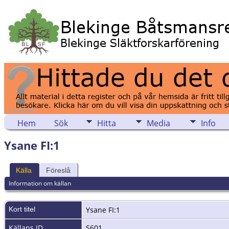
Hem
Sök
Hitta
Media
Info
Ysane FI:1
Källa
Föreslå
Information om källan
Kort titel
Ysane FI:1
Källans ID
S601