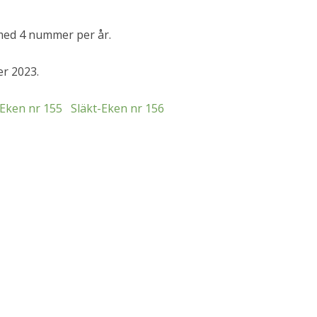
CKENSIDOR FÖR BLEKINGE
DANSKE TILLFÆLDIGHETSFUND
ed 4 nummer per år.
OCH
EMIGRATIONEN FRÅN
er 2023.
BLEKINGE
TIDNINGSNOTISER
-Eken nr 155
Släkt-Eken nr 156
PESTEN 1710-1711
STADSBÅTSMÄN
ÖVRIGT