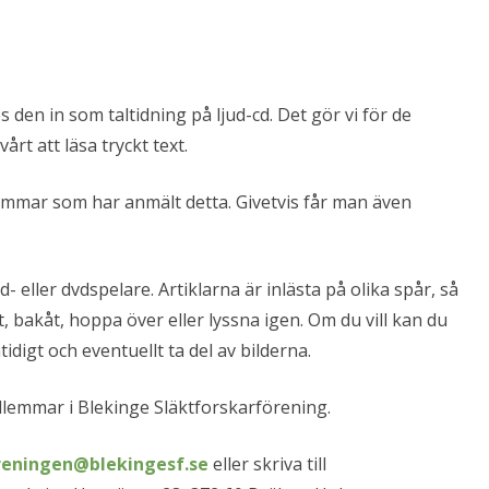
 den in som taltidning på ljud-cd. Det gör vi för de
t att läsa tryckt text.
lemmar som har anmält detta. Givetvis får man även
d- eller dvdspelare. Artiklarna är inlästa på olika spår, så
åt, bakåt, hoppa över eller lyssna igen. Om du vill kan du
digt och eventuellt ta del av bilderna.
dlemmar i Blekinge Släktforskarförening.
reningen@blekingesf.se
eller skriva till